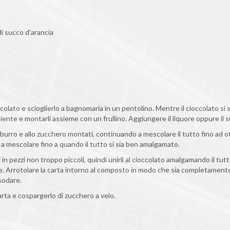
di succo d'arancia
colato e scioglierlo a bagnomaria in un pentolino. Mentre il cioccolato si s
nte e montarli assieme con un frullino. Aggiungere il liquore oppure il s
 burro e allo zucchero montati, continuando a mescolare il tutto fino ad 
 mescolare fino a quando il tutto si sia ben amalgamato.
ti in pezzi non troppo piccoli, quindi unirli al cioccolato amalgamando il tu
 Arrotolare la carta intorno al composto in modo che sia completamente 
sodare.
arta e cospargerlo di zucchero a velo.