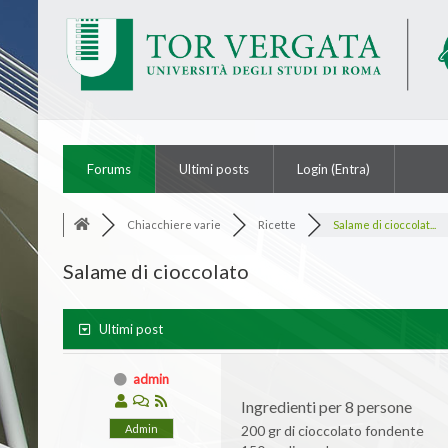
Intranet Tor Vergata
Forums
Ultimi posts
Login (Entra)
Chiacchiere varie
Ricette
Salame di cioccolat...
Salame di cioccolato
Ultimi post
admin
Ingredienti per 8 persone
Admin
200 gr di cioccolato fondente