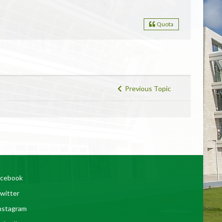
Quota
Previous Topic
cebook
witter
nstagram