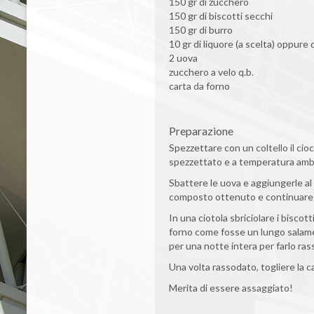
150 gr di zucchero
150 gr di biscotti secchi
150 gr di burro
10 gr di liquore (a scelta) oppure 
2 uova
zucchero a velo q.b.
carta da forno
Preparazione
Spezzettare con un coltello il cioc
spezzettato e a temperatura ambie
Sbattere le uova e aggiungerle al
composto ottenuto e continuare a
In una ciotola sbriciolare i biscot
forno come fosse un lungo salame.
per una notte intera per farlo ras
Una volta rassodato, togliere la c
Merita di essere assaggiato!